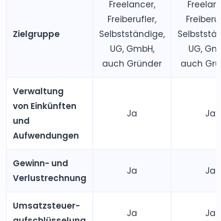
Freelancer,
Freelanc
Freiberufler,
Freiberuf
Zielgruppe
Selbstständige,
Selbststä
UG, GmbH,
UG, Gm
auch Gründer
auch Grü
Verwaltung
von Einkünften
Ja
Ja
und
Aufwendungen
Gewinn- und
Ja
Ja
Verlustrechnung
Umsatzsteuer­
Ja
Ja
aufschlüsselung