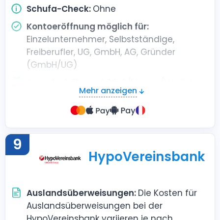
Schufa-Check:
Ohne
Kontoeröffnung möglich für:
Einzelunternehmer, Selbstständige,
Freiberufler, UG, GmbH, AG, Gründer
(GmbH/UG)
Grundgebühren:
9,00 €/Monat (jährliche
Mehr anzeigen
Zahlung), 11,00 €/Monat (monatliche
Zahlung)
9
HypoVereinsbank
Auslandsüberweisungen:
Die Kosten für
Auslandsüberweisungen bei der
HypoVereinsbank variieren je nach