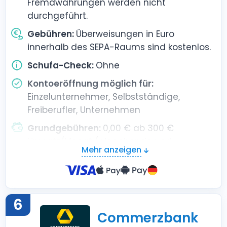
Fremdwährungen werden nicht
durchgeführt.
Gebühren:
Überweisungen in Euro
innerhalb des SEPA-Raums sind kostenlos.
Schufa-Check:
Ohne
Kontoeröffnung möglich für:
Einzelunternehmer, Selbstständige,
Freiberufler, Unternehmen
Grundgebühren:
0,00 € ab 300 €
Umsatz/Monat (eingehende und
Mehr anzeigen
ausgehende Transaktionen gesamt),
sonst 2,00 €/Monat
6
Commerzbank