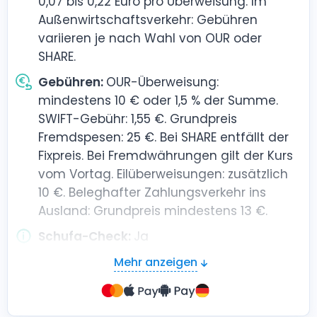
0,07 bis 0,22 Euro pro Überweisung. Im
Außenwirtschaftsverkehr: Gebühren
variieren je nach Wahl von OUR oder
SHARE.
Gebühren:
OUR-Überweisung:
mindestens 10 € oder 1,5 % der Summe.
SWIFT-Gebühr: 1,55 €. Grundpreis
Fremdspesen: 25 €. Bei SHARE entfällt der
Fixpreis. Bei Fremdwährungen gilt der Kurs
vom Vortag. Eilüberweisungen: zusätzlich
10 €. Beleghafter Zahlungsverkehr ins
Ausland: Grundpreis mindestens 13 €.
Schufa-Check:
Ja
Kontoeröffnung möglich für:
Alle
Mehr anzeigen
Geschäftsformen
Grundgebühren:
Ab 12,90 € pro Monat